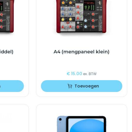
ddel)
A4 (mengpaneel klein)
€
15.00
ex. BTW
n
Toevoegen