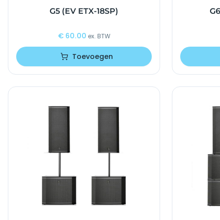
G5 (EV ETX-18SP)
G6
€
60.00
ex. BTW
Toevoegen