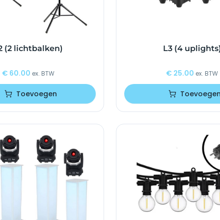
2 (2 lichtbalken)
L3 (4 uplights
€
60.00
€
25.00
ex. BTW
ex. BTW
Toevoegen
Toevoege