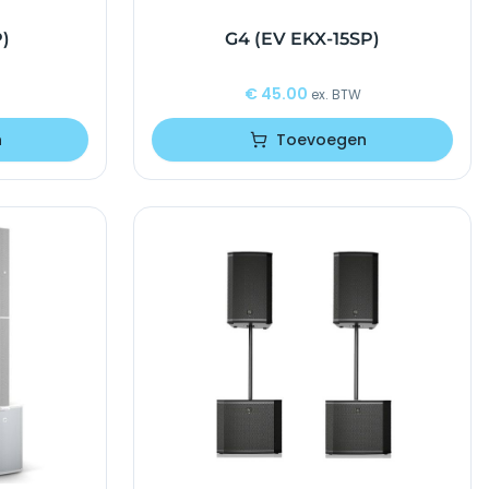
P)
G4 (EV EKX-15SP)
€
45.00
ex. BTW
n
Toevoegen