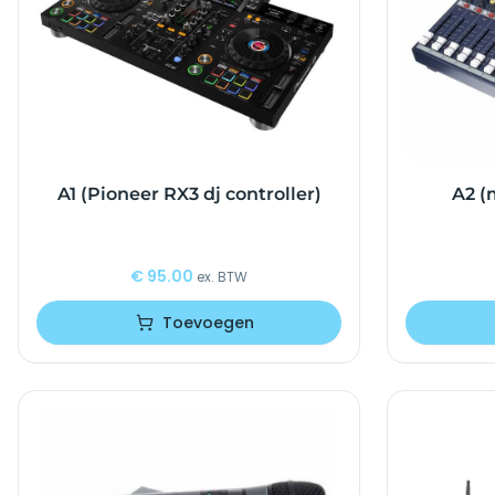
A1 (Pioneer RX3 dj controller)
A2 (
€
95.00
ex. BTW
Toevoegen