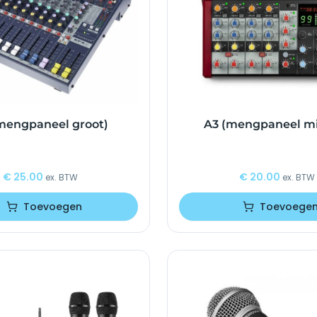
mengpaneel groot)
A3 (mengpaneel mi
€
25.00
€
20.00
ex. BTW
ex. BTW
Toevoegen
Toevoege