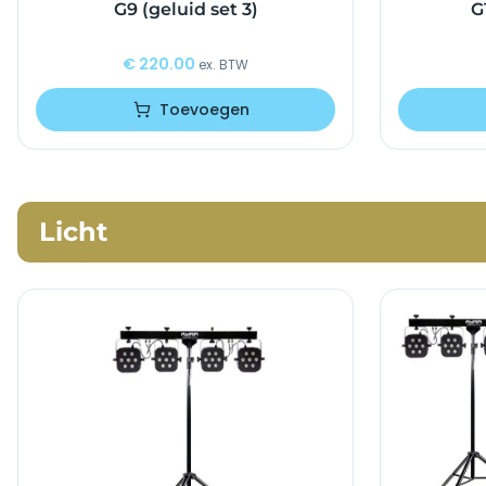
G9 (geluid set 3)
G
€
220.00
ex. BTW
Toevoegen
Licht