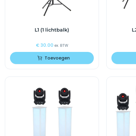
L1 (1 lichtbalk)
L
€
30.00
ex. BTW
Toevoegen