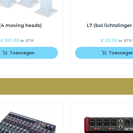
(4 moving heads)
L7 (bol lichtslinge
€
100.00
€
20.00
ex. BTW
ex. BTW
Toevoegen
Toevoege