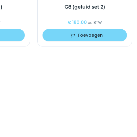
1)
G8 (geluid set 2)
€
180.00
W
ex. BTW
n
Toevoegen