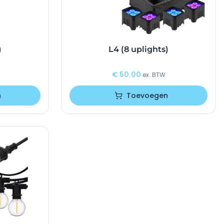
)
L4 (8 uplights)
€
50.00
ex. BTW
n
Toevoegen