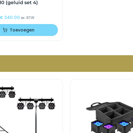
10 (geluid set 4)
€
340.00
ex. BTW
Toevoegen