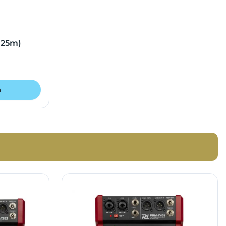
r 25m)
n