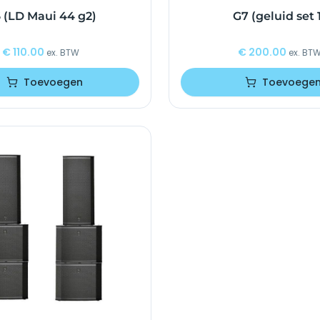
 (LD Maui 44 g2)
G7 (geluid set 
€
110.00
€
200.00
ex. BTW
ex. BT
Toevoegen
Toevoege