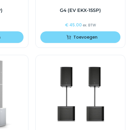
P)
G4 (EV EKX-15SP)
€
45.00
ex. BTW
n
Toevoegen