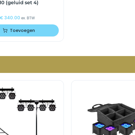
10 (geluid set 4)
€
340.00
ex. BTW
Toevoegen