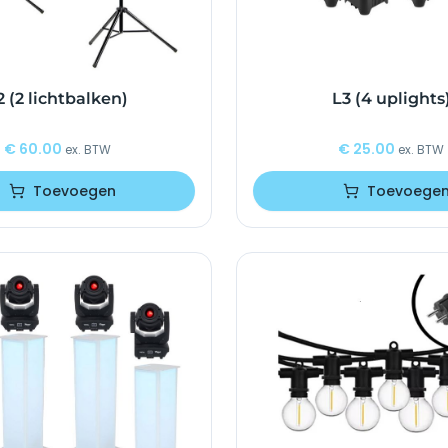
2 (2 lichtbalken)
L3 (4 uplights
€
60.00
€
25.00
ex. BTW
ex. BTW
Toevoegen
Toevoege