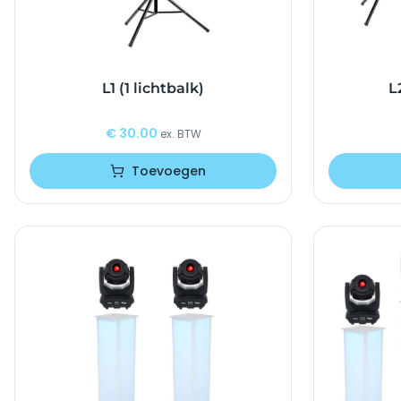
L1 (1 lichtbalk)
L
€
30.00
ex. BTW
Toevoegen