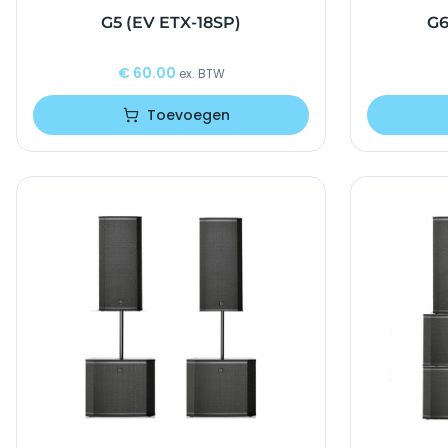
G5 (EV ETX-18SP)
G6
€
60.00
ex. BTW
Toevoegen