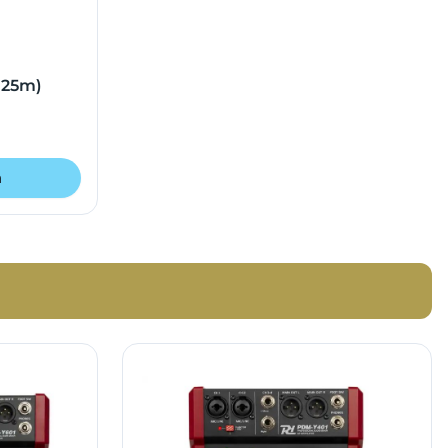
r 25m)
n