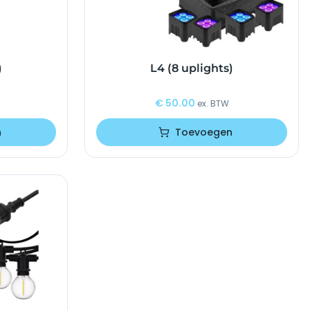
)
L4 (8 uplights)
€
50.00
ex. BTW
n
Toevoegen