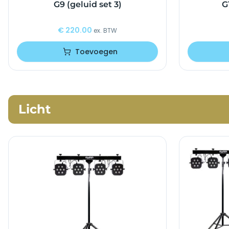
G9 (geluid set 3)
G
€
220.00
ex. BTW
Toevoegen
Licht