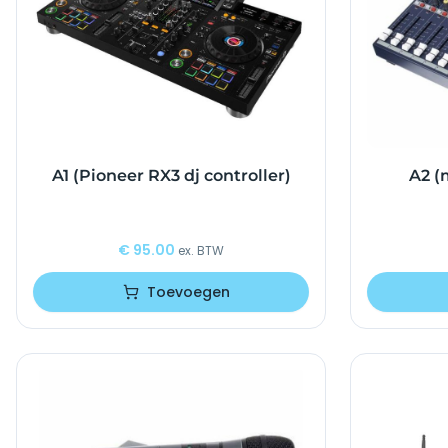
A1 (Pioneer RX3 dj controller)
A2 (
€
95.00
ex. BTW
Toevoegen