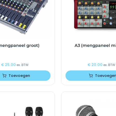
mengpaneel groot)
A3 (mengpaneel mi
€
25.00
€
20.00
ex. BTW
ex. BTW
Toevoegen
Toevoege