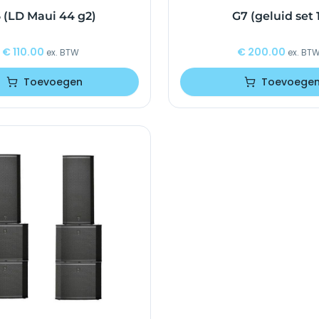
 (LD Maui 44 g2)
G7 (geluid set 
€
110.00
€
200.00
ex. BTW
ex. BT
Toevoegen
Toevoege