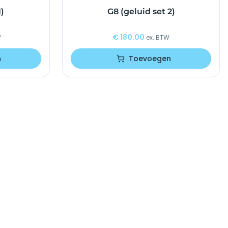
1)
G8 (geluid set 2)
€
180.00
W
ex. BTW
n
Toevoegen