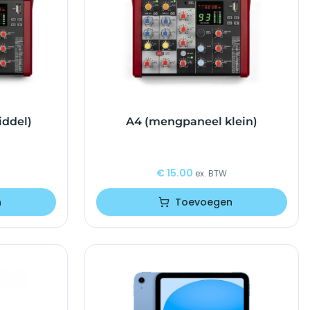
ddel)
A4 (mengpaneel klein)
€
15.00
ex. BTW
n
Toevoegen