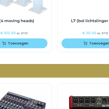
(4 moving heads)
L7 (bol lichtslinge
€
100.00
€
20.00
ex. BTW
ex. BTW
Toevoegen
Toevoege