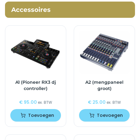
Accessoires
A1 (Pioneer RX3 dj
A2 (mengpaneel
controller)
groot)
€
95.00
€
25.00
ex. BTW
ex. BTW
Toevoegen
Toevoegen