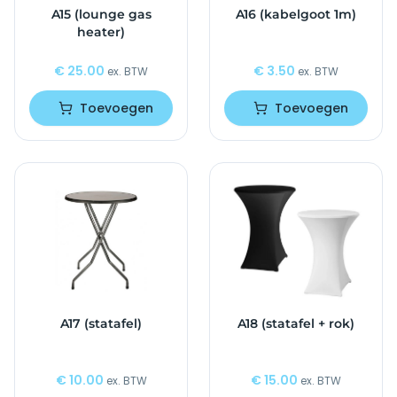
A15 (lounge gas
A16 (kabelgoot 1m)
heater)
€
25.00
€
3.50
ex. BTW
ex. BTW
Toevoegen
Toevoegen
A17 (statafel)
A18 (statafel + rok)
€
10.00
€
15.00
ex. BTW
ex. BTW